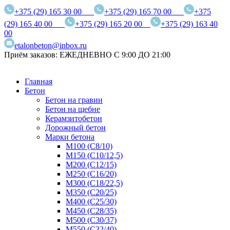
+375 (29) 165 30 00
+375 (29) 165 70 00
+375
(29) 165 40 00
+375 (29) 165 20 00
+375 (29) 163 40
00
etalonbeton@inbox.ru
Приём заказов: ЕЖЕДНЕВНО С 9:00 ДО 21:00
Главная
Бетон
Бетон на гравии
Бетон на щебне
Керамзитобетон
Дорожный бетон
Марки бетона
М100 (С8/10)
М150 (С10/12,5)
М200 (С12/15)
М250 (С16/20)
М300 (С18/22,5)
М350 (С20/25)
М400 (С25/30)
М450 (С28/35)
М500 (С30/37)
М550 (С32/40)