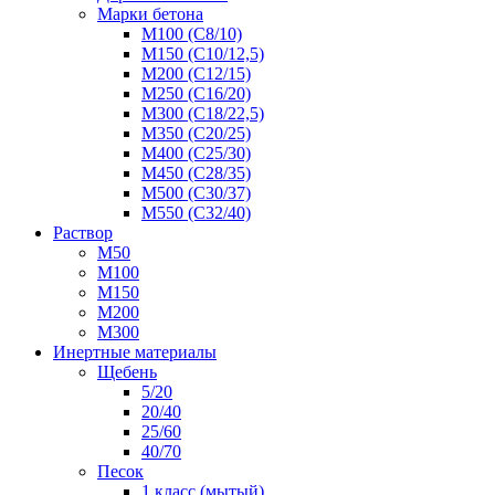
Марки бетона
М100 (С8/10)
М150 (С10/12,5)
М200 (С12/15)
М250 (С16/20)
М300 (С18/22,5)
М350 (С20/25)
М400 (С25/30)
М450 (С28/35)
М500 (С30/37)
М550 (С32/40)
Раствор
М50
М100
М150
М200
М300
Инертные материалы
Щебень
5/20
20/40
25/60
40/70
Песок
1 класс (мытый)