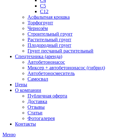
С4
С5
С12
Асфальтная крошка
Торфогрунт
Чернозём
Строительный грунт
Растительный грунт
Плодородный грунт
Грунт песчаный растительный
Спецтехника (аренда)
Автобетононасос
Миксер + автобетононасос (гибрид)
Автобетоносмеситель
Самосвал
Цены
О компании
Публичная оферта
Доставка
Отзывы
Статьи
Фотогалерея
Контакты
Меню