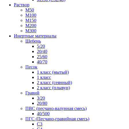
Раствор
М50
М100
М150
М200
М300
Инертные материалы
Щебень
5/20
20/40
25/60
40/70
Песок
1 класс (мытый)
1 класс
2 класс (сеянный)
2 класс (плывун)
Гравий
3/20
20/80
ПВС (песчано-валунная смесь)
40/500
ПГС (Песчано-гравийная смесь)
С3