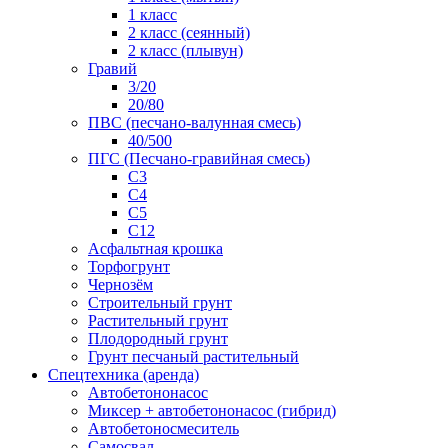
1 класс
2 класс (сеянный)
2 класс (плывун)
Гравий
3/20
20/80
ПВС (песчано-валунная смесь)
40/500
ПГС (Песчано-гравийная смесь)
С3
С4
С5
С12
Асфальтная крошка
Торфогрунт
Чернозём
Строительный грунт
Растительный грунт
Плодородный грунт
Грунт песчаный растительный
Спецтехника (аренда)
Автобетононасос
Миксер + автобетононасос (гибрид)
Автобетоносмеситель
Самосвал