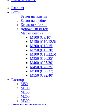
Главная
Бетон
Бетон на гравии
Бетон на щебне
Керамзитобетон
Дорожный бетон
Марки бетона
М100 (С8/10)
М150 (С10/12,5)
М200 (С12/15)
М250 (С16/20)
М300 (С18/22,5)
М350 (С20/25)
М400 (С25/30)
М450 (С28/35)
М500 (С30/37)
М550 (С32/40)
Раствор
М50
М100
М150
М200
М300
Инертные материалы