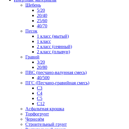
Щебень
5/20
20/40
25/60
40/70
Песок
1 класс (мытый)
1 класс
2 класс (сеянный)
2 класс (плывун)
Гравий
3/20
20/80
ПВС (песчано-валунная смесь)
40/500
ПГС (Песчано-гравийная смесь)
С3
С4
С5
С12
Асфальтная крошка
Торфогрунт
Чернозём
Строительный грунт