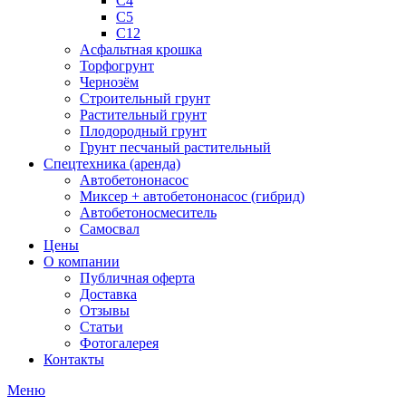
С4
С5
С12
Асфальтная крошка
Торфогрунт
Чернозём
Строительный грунт
Растительный грунт
Плодородный грунт
Грунт песчаный растительный
Спецтехника (аренда)
Автобетононасос
Миксер + автобетононасос (гибрид)
Автобетоносмеситель
Самосвал
Цены
О компании
Публичная оферта
Доставка
Отзывы
Статьи
Фотогалерея
Контакты
Меню