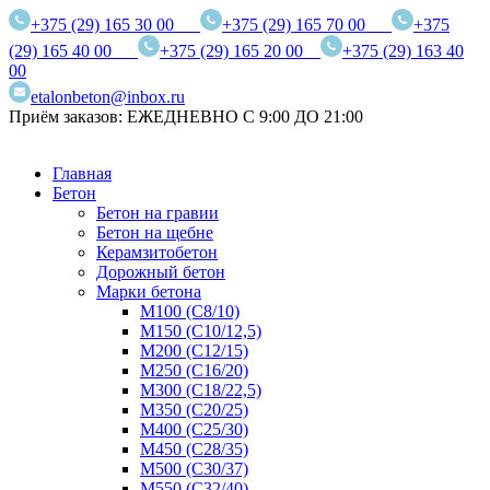
+375 (29) 165 30 00
+375 (29) 165 70 00
+375
(29) 165 40 00
+375 (29) 165 20 00
+375 (29) 163 40
00
etalonbeton@inbox.ru
Приём заказов: ЕЖЕДНЕВНО С 9:00 ДО 21:00
Главная
Бетон
Бетон на гравии
Бетон на щебне
Керамзитобетон
Дорожный бетон
Марки бетона
М100 (С8/10)
М150 (С10/12,5)
М200 (С12/15)
М250 (С16/20)
М300 (С18/22,5)
М350 (С20/25)
М400 (С25/30)
М450 (С28/35)
М500 (С30/37)
М550 (С32/40)