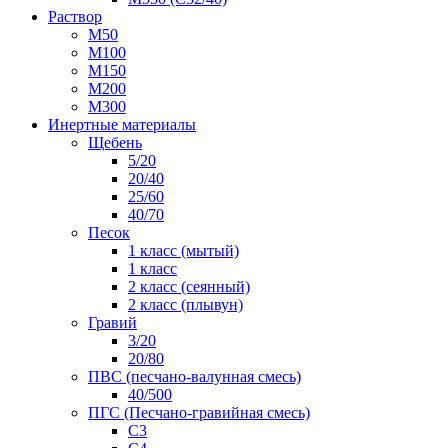
Раствор
М50
М100
М150
М200
М300
Инертные материалы
Щебень
5/20
20/40
25/60
40/70
Песок
1 класс (мытый)
1 класс
2 класс (сеянный)
2 класс (плывун)
Гравий
3/20
20/80
ПВС (песчано-валунная смесь)
40/500
ПГС (Песчано-гравийная смесь)
С3