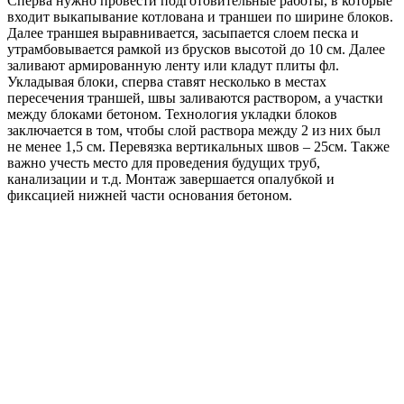
Сперва нужно провести подготовительные работы, в которые
входит выкапывание котлована и траншеи по ширине блоков.
Далее траншея выравнивается, засыпается слоем песка и
утрамбовывается рамкой из брусков высотой до 10 см. Далее
заливают армированную ленту или кладут плиты фл.
Укладывая блоки, сперва ставят несколько в местах
пересечения траншей, швы заливаются раствором, а участки
между блоками бетоном. Технология укладки блоков
заключается в том, чтобы слой раствора между 2 из них был
не менее 1,5 см. Перевязка вертикальных швов – 25см. Также
важно учесть место для проведения будущих труб,
канализации и т.д. Монтаж завершается опалубкой и
фиксацией нижней части основания бетоном.