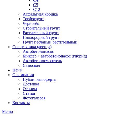
С4
С5
С12
Асфальтная крошка
Торфогрунт
Чернозём
Строительный грунт
Растительный грунт
Плодородный грунт
Грунт песчаный растительный
Спецтехника (аренда)
Автобетононасос
Миксер + автобетононасос (гибрид)
Автобетоносмеситель
Самосвал
Цены
О компании
Публичная оферта
Доставка
Отзывы
Статьи
Фотогалерея
Контакты
Меню