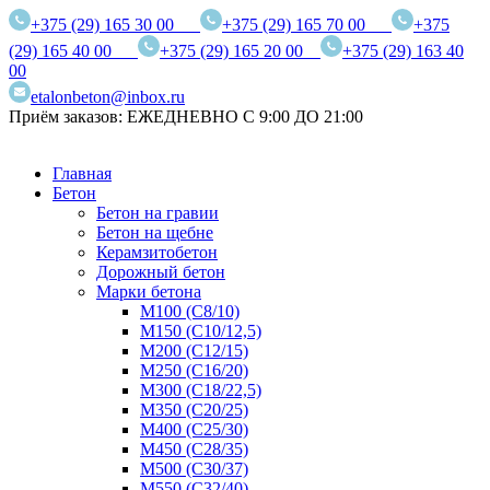
+375 (29) 165 30 00
+375 (29) 165 70 00
+375
(29) 165 40 00
+375 (29) 165 20 00
+375 (29) 163 40
00
etalonbeton@inbox.ru
Приём заказов: ЕЖЕДНЕВНО С 9:00 ДО 21:00
Главная
Бетон
Бетон на гравии
Бетон на щебне
Керамзитобетон
Дорожный бетон
Марки бетона
М100 (С8/10)
М150 (С10/12,5)
М200 (С12/15)
М250 (С16/20)
М300 (С18/22,5)
М350 (С20/25)
М400 (С25/30)
М450 (С28/35)
М500 (С30/37)
М550 (С32/40)