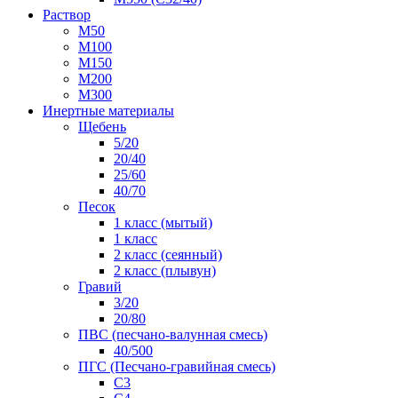
Раствор
М50
М100
М150
М200
М300
Инертные материалы
Щебень
5/20
20/40
25/60
40/70
Песок
1 класс (мытый)
1 класс
2 класс (сеянный)
2 класс (плывун)
Гравий
3/20
20/80
ПВС (песчано-валунная смесь)
40/500
ПГС (Песчано-гравийная смесь)
С3